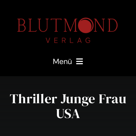
Zum
Inhalt
springen
Menü
Willkommen
Thriller Junge Frau
Der Verlag
USA
Werde Teil des Covens
Unser Coven