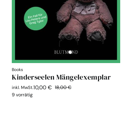
Books
Kinderseelen Mängelexemplar
10,00
€
18,00
€
44% Off
inkl. MwSt.
Ursprünglicher
Aktueller
9 vorrätig
Preis
Preis
war:
ist:
18,00 €
10,00 €.